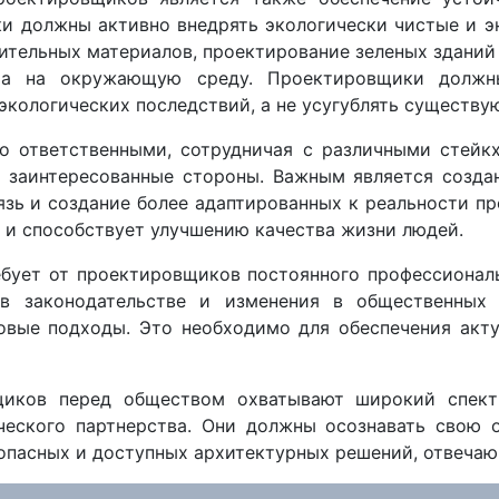
и должны активно внедрять экологически чистые и э
ительных материалов, проектирование зеленых зданий 
кта на окружающую среду. Проектировщики должн
экологических последствий, а не усугублять существ
 ответственными, сотрудничая с различными стейк
е заинтересованные стороны. Важным является созд
язь и создание более адаптированных к реальности пр
 и способствует улучшению качества жизни людей.
ебует от проектировщиков постоянного профессиональ
 в законодательстве и изменения в общественных 
новые подходы. Это необходимо для обеспечения акту
щиков перед обществом охватывают широкий спект
ческого партнерства. Они должны осознавать свою 
зопасных и доступных архитектурных решений, отвеча